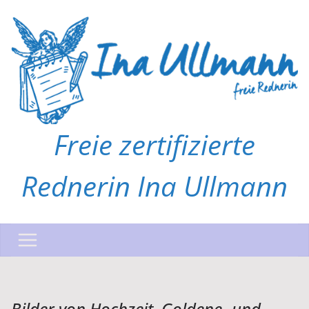
Zum
Inhalt
springen
Freie zertifizierte
Rednerin Ina Ullmann
Bilder von Hochzeit, Goldene- und